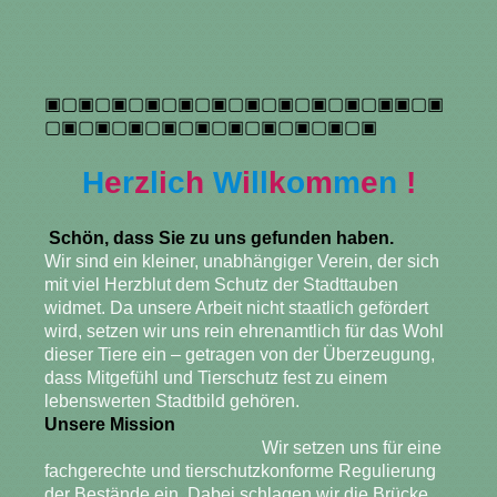
▣▢▣▢▣▢▣▢▣▢▣▢▣▢▣▢▣▢▣▢▣▣▢▣
▢▣▢▣▢▣▢▣▢▣▢▣▢▣▢▣▢▣▢▣
H
e
r
z
l
i
c
h
W
i
ll
k
o
m
m
e
n
!
Schön, dass Sie zu uns gefunden haben.
Wir sind ein kleiner, unabhängiger Verein, der sich
mit viel Herzblut dem Schutz der Stadttauben
widmet. Da unsere Arbeit nicht staatlich gefördert
wird, setzen wir uns rein ehrenamtlich für das Wohl
dieser Tiere ein – getragen von der Überzeugung,
dass Mitgefühl und Tierschutz fest zu einem
lebenswerten Stadtbild gehören.
Unsere Mission
Wir setzen uns für eine
fachgerechte und tierschutzkonforme Regulierung
der Bestände ein. Dabei schlagen wir die Brücke