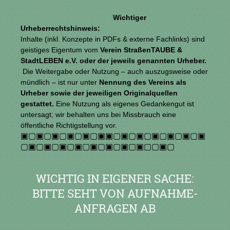
Wichtiger
Urheberrechtshinweis:
Inhalte (inkl. Konzepte in PDFs & externe Fachlinks) sind
geistiges Eigentum vom
Verein StraßenTAUBE &
StadtLEBEN e.V. oder der jeweils genannten Urheber.
Die Weitergabe oder Nutzung – auch auszugsweise oder
mündlich – ist nur unter
Nennung des Vereins als
Urheber
sowie der jeweiligen Originalquellen
gestattet.
Eine Nutzung als eigenes Gedankengut ist
untersagt; wir behalten uns bei Missbrauch eine
öffentliche Richtigstellung vor.
▣▢▣▢▣▢▣▢▣▢▣▣▢▣▢▣▢▣▢▣▢▣▢▣
▢▣▢▣▢▣▢▣▢▣▢▣▢▣▢▣▢▢▣▢
WICHTIG IN EIGENER SACHE:
BITTE SEHT VON AUFNAHME-
ANFRAGEN AB