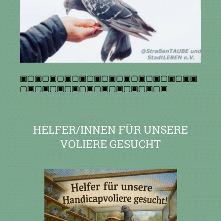
▣▢▣▢▣▢▣▢▣▢▣▢▣▢▣▢▣▢▣▢▣▢▣▣
▢▣▢▣▢▣▢▣▢▣▢▣▢▣▢▣▢▣▢▣
.
HELFER/INNEN FÜR UNSERE
VOLIERE GESUCHT