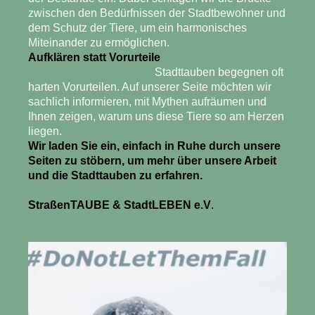
zwischen den Bedürfnissen der Stadtbewohner und
dem Schutz der Tiere, um ein harmonisches
Miteinander zu ermöglichen.
Aufklären statt Vorurteile
Stadttauben begegnen oft
harten Vorurteilen. Auf unserer Seite möchten wir
sachlich informieren, mit Mythen aufräumen und
Ihnen zeigen, warum uns diese Tiere so am Herzen
liegen.
Wir laden Sie ein, einfach in Ruhe durch unsere
Seiten zu stöbern, um mehr über unsere Arbeit
und die Stadttauben zu erfahren.
StraßenTAUBE & StadtLEBEN e.V
.