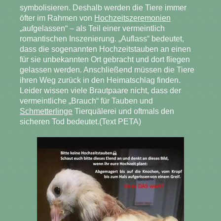
symbolisieren. Deshalb werden die Tiere immer
öfter im Rahmen von
Hochzeitszeremonien
„aufgelassen“ – als Teil einer vermeintlich
romantischen Inszenierung. „Auflass“ bedeutet,
dass die sogenannten Hochzeitstauben an einen
für sie unbekannten Ort gebracht und dort fliegen
gelassen werden. Anschließend müssen die Tiere
ihren Weg zurück in den Heimatschlag finden.
Leider wissen viele Brautpaare nicht, dass der
vermeintliche „Brauch“ für Tauben und
Schmetterlinge
Tierquälerei und oftmals den
sicheren Tod bedeutet.(Text PETA)