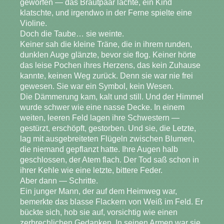
geworfen — das Brautpaar lachte, ein Kind
klatschte, und irgendwo in der Ferne spielte eine
Violine.
Doch die Taube… sie weinte.
Keiner sah die kleine Träne, die in ihrem runden,
dunklen Auge glänzte, bevor sie flog. Keiner hörte
das leise Pochen ihres Herzens, das kein Zuhause
kannte, keinen Weg zurück. Denn sie war nie frei
gewesen. Sie war ein Symbol, kein Wesen.
Die Dämmerung kam, kalt und still. Und der Himmel
wurde schwer wie eine nasse Decke. In einem
weiten, leeren Feld lagen ihre Schwestern —
gestürzt, erschöpft, gestorben. Und sie, die Letzte,
lag mit ausgebreiteten Flügeln zwischen Blumen,
die niemand gepflanzt hatte. Ihre Augen halb
geschlossen, der Atem flach. Der Tod saß schon in
ihrer Kehle wie eine letzte, bittere Feder.
Aber dann — Schritte.
Ein junger Mann, der auf dem Heimweg war,
bemerkte das blasse Flackern von Weiß im Feld. Er
bückte sich, hob sie auf, vorsichtig wie einen
zerbrechlichen Gedanken. In seinen Armen war sie